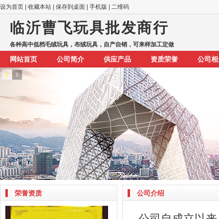
设为首页
|
收藏本站
|
保存到桌面
|
手机版
|
二维码
临沂曹飞玩具批发商行
各种高中低档毛绒玩具，布绒玩具，自产自销，可来样加工定做
网站首页
公司简介
供应产品
资质荣誉
公司相
1
2
荣誉资质
公司介绍
公司自成立以来，